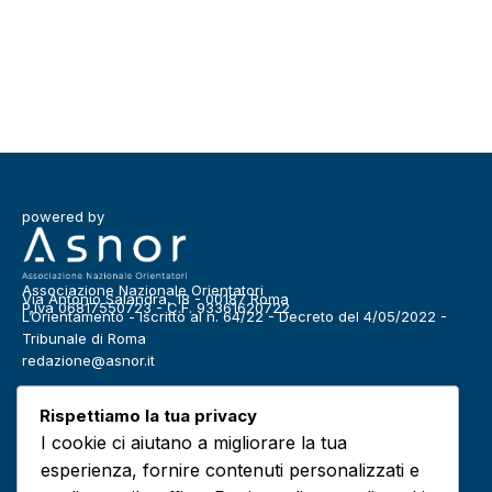
powered by
Associazione Nazionale Orientatori
Via Antonio Salandra, 18 - 00187 Roma
P.Iva 06817550723 - C.F. 93361620722
L’Orientamento - Iscritto al n. 64/22 - Decreto del 4/05/2022 -
Tribunale di Roma
redazione@asnor.it
Categorie
Rispettiamo la tua privacy
Benessere
Community
I cookie ci aiutano a migliorare la tua
Definizioni
Editoriale
esperienza, fornire contenuti personalizzati e