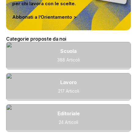
per chi lavora con le scelte.
Abbonati a l’Orientamento >
Categorie proposte da noi
Scuola
388 Articoli
Lavoro
217 Articoli
Editoriale
24 Articoli