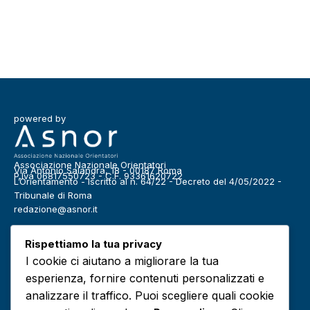
powered by
Associazione Nazionale Orientatori
Via Antonio Salandra, 18 - 00187 Roma
P.Iva 06817550723 - C.F. 93361620722
L’Orientamento - Iscritto al n. 64/22 - Decreto del 4/05/2022 -
Tribunale di Roma
redazione@asnor.it
Categorie
Rispettiamo la tua privacy
Benessere
Community
I cookie ci aiutano a migliorare la tua
Definizioni
Editoriale
esperienza, fornire contenuti personalizzati e
Europa
Infografiche
analizzare il traffico. Puoi scegliere quali cookie