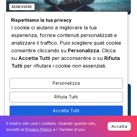
BENESSERE
Rispettiamo la tua privacy
Intelligenza Artificiale e lavoro: opportunità, rischi e
I cookie ci aiutano a migliorare la tua
impatto sul benessere
esperienza, fornire contenuti personalizzati e
Febbraio 26, 2026
4 Minuti Di Lettura
analizzare il traffico. Puoi scegliere quali cookie
Recenti ricerche evidenziano come l’integrazione
consentire cliccando su
Personalizza
. Clicca
dell’Intelligenza Artificiale...
su
Accetta Tutti
per acconsentire o su
Rifiuta
Tutti
per rifiutare i cookie non essenziali.
Leggi di più
Personalizza
Rifiuta Tutti
Accetta Tutti
Il nostro sito usa i cookies. Usando questo sito,
Powered by
Accetta
accetti la
Privacy Policy
e i Termini d'uso.