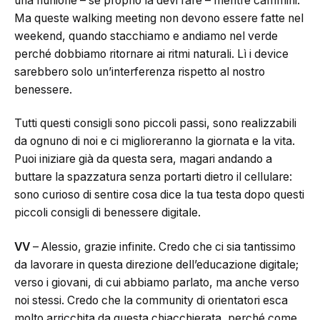
una riunione – se proprio la devi fare – mentre cammini.
Ma queste walking meeting non devono essere fatte nel
weekend, quando stacchiamo e andiamo nel verde
perché dobbiamo ritornare ai ritmi naturali. Lì i device
sarebbero solo un’interferenza rispetto al nostro
benessere.
Tutti questi consigli sono piccoli passi, sono realizzabili
da ognuno di noi e ci miglioreranno la giornata e la vita.
Puoi iniziare già da questa sera, magari andando a
buttare la spazzatura senza portarti dietro il cellulare:
sono curioso di sentire cosa dice la tua testa dopo questi
piccoli consigli di benessere digitale.
VV
– Alessio, grazie infinite. Credo che ci sia tantissimo
da lavorare in questa direzione dell’educazione digitale;
verso i giovani, di cui abbiamo parlato, ma anche verso
noi stessi. Credo che la community di orientatori esca
molto arricchita da questa chiacchierata, perché come