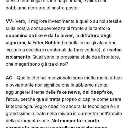
stessa tecnologia è fatta dagli umani, e allora noi
dobbiamo ritornare al nostro posto.
VV
– Vero, il migliore investimento è quello su noi stessi e
sulla nostra consapevolezza di fronte alle tante:
la
dopamina da like e da follower, la dittatura degli
algoritmi, la Filter Bubble
(la bolla in cui gli algoritmi
iniziano a decidere i contenuti da farci vedere),
il rischio
isolamento
. Quali sono le prossime sfide da affrontare,
che magari sono già tra di noi?
AC
– Quelle che hai menzionato sono molto molto attuali
e ovviamente non significa che le abbiamo risolte;
aggiungerei il tema delle
fake news, dei deepfake
,
l’etica, perché qua si tratta proprio di capire come usare
la tecnologia. Voglio ribadirlo ancora: la tecnologia è un
grandissimo alleato nella misura in cui rientra nell’ambito
della strumentazione.
Nel momento in cui lo
strumento agisce e controlla in qualche modo