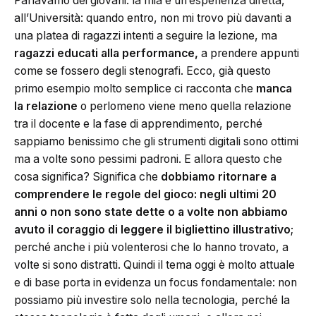
Parlavamo dei giovani: la mia è un’esperienza diretta,
all’Università: quando entro, non mi trovo più davanti a
una platea di ragazzi intenti a seguire la lezione, ma
ragazzi educati alla performance,
a prendere appunti
come se fossero degli stenografi. Ecco, già questo
primo esempio molto semplice ci racconta che
manca
la relazione
o perlomeno viene meno quella relazione
tra il docente e la fase di apprendimento, perché
sappiamo benissimo che gli strumenti digitali sono ottimi
ma a volte sono pessimi padroni. E allora questo che
cosa significa? Significa che
dobbiamo
ritornare a
comprendere le regole del gioco: negli ultimi 20
anni o non sono state dette o a volte non abbiamo
avuto il coraggio di leggere il bigliettino illustrativo
;
perché anche i più volenterosi che lo hanno trovato, a
volte si sono distratti. Quindi il tema oggi è molto attuale
e di base porta in evidenza un focus fondamentale: non
possiamo più investire solo nella tecnologia, perché la