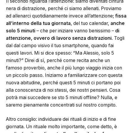
Il secondo riguarda l’attenzione: siamo diventati cintura
nera di distrazione, perché ci siamo allenati. Proviamo
ad allenarci quotidianamente invece all’attenzione;
fissa
all’interno della tua giornata
, del tuo calendar,
anche
solo 5 minuti
– che per iniziare vanno benissimo –
di
attenzione, ovvero di lavoro senza distrazioni
. Togli
dal dal campo visivo il tuo smartphone, quando fai
questi lavori. Mi si dice spesso: “Ma Alessio, solo 5
minuti?” Direi di sì, perché come recita anche un
famoso proverbio, anche il più lungo viaggio inizia con
un piccolo passo. Iniziamo a familiarizzare con questa
nuova abitudine, perché questi 5 minuti ci portano poi
alla conoscenza di noi stessi, dei nostri pensieri. Cosa
potrà mai succedere se sto 5 minuti offline? Nulla, e
saremo pienamente concentrati sul nostro compito.
Altro consiglio: individuare dei rituali di inizio e di fine
giornata. Un rituale molto importante, come detto, è