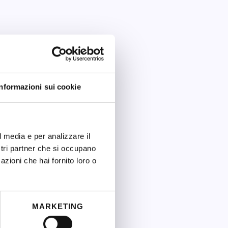
trice riconosciutə
.
Informazioni sui cookie
l media e per analizzare il
ostri partner che si occupano
azioni che hai fornito loro o
MARKETING