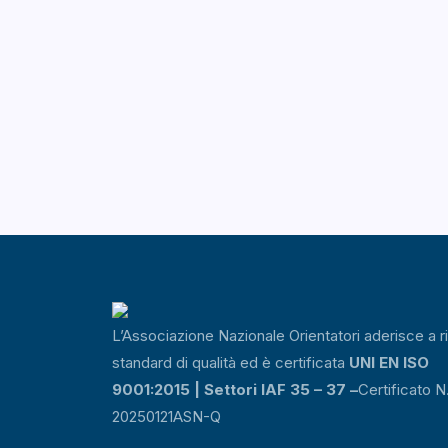
L’Associazione Nazionale Orientatori aderisce a r
standard di qualità ed è certificata
UNI EN ISO
9001:2015 | Settori IAF 35 – 37 –
Certificato N
20250121ASN-Q