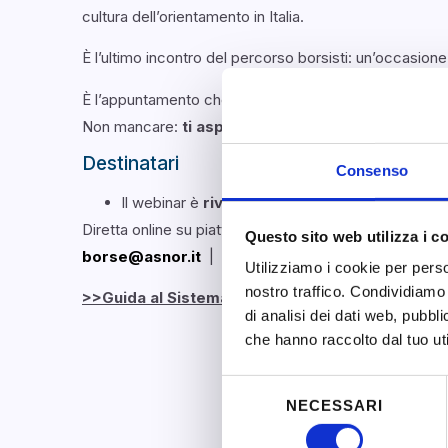
cultura dell’orientamento in Italia.
È l’ultimo incontro del percorso borsisti: un’occasione 
È l’appuntamento che segna la differenza tra
aver fr
Non mancare:
ti aspettiamo in diretta
per scegliere
Destinatari
Consenso
ll webinar è
rivolto ai soli Vincitori della B
Diretta online su piattaforma ZOOM
Questo sito web utilizza i c
borse@asnor.it
| 06 56567457
Utilizziamo i cookie per perso
nostro traffico. Condividiamo 
>>
Guida al Sistema Professionale Asnor
– Scopri
di analisi dei dati web, pubbl
che hanno raccolto dal tuo uti
Selezione
NECESSARI
del
consenso