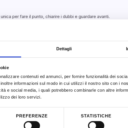
unica per fare il punto, chiarire i dubbi e guardare avanti.
equentato un corso
e
diventare un orientatore o un’orienta
 insieme la tua direzione.
Dettagli
orsa di Studio Asnor 2025
ookie
nalizzare contenuti ed annunci, per fornire funzionalità dei socia
inoltre informazioni sul modo in cui utilizzi il nostro sito con i n
 i prossimi passi dopo il webinar
icità e social media, i quali potrebbero combinarle con altre inform
lizzo dei loro servizi.
PREFERENZE
STATISTICHE