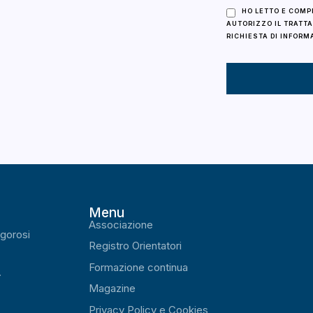
HO LETTO E COM
AUTORIZZO IL TRATTA
RICHIESTA DI INFORM
Menu
Associazione
igorosi
Registro Orientatori
Formazione continua
.
Magazine
Privacy Policy e Cookies