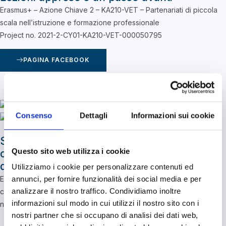
Erasmus+ – Azione Chiave 2 – KA210-VET – Partenariati di piccola
scala nell’istruzione e formazione professionale
Project no. 2021-2-CY01-KA210-VET-000050795
PAGINA FACEBOOK
Consenso
Dettagli
Informazioni sui cookie
SELCERT - Sviluppo delle competenze e
Questo sito web utilizza i cookie
certificazione per i formatori
dell'apprendimento elettronico sincrono
Utilizziamo i cookie per personalizzare contenuti ed
Erasmus+ – Azione Chiave 2 – KA220-VET – Partenariati di
annunci, per fornire funzionalità dei social media e per
analizzare il nostro traffico. Condividiamo inoltre
cooperazione nell’Istruzione e Formazione Professionale – Project
informazioni sul modo in cui utilizzi il nostro sito con i
no. 2021-2-PL01-KA220-VET-000051360
nostri partner che si occupano di analisi dei dati web,