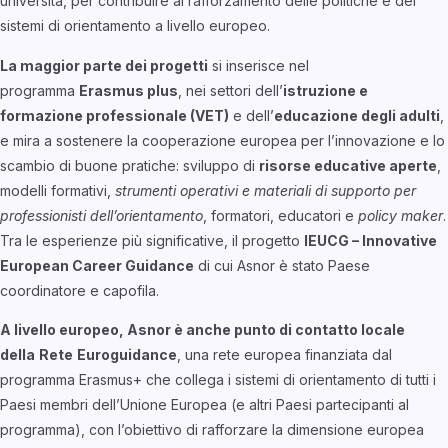
università, per contribuire al rafforzamento delle politiche e dei
sistemi di orientamento a livello europeo.
La maggior parte dei progetti
si inserisce nel
programma
Erasmus plus
, nei settori dell’
istruzione e
formazione professionale (VET)
e dell’
educazione degli adulti
,
e mira a sostenere la cooperazione europea per l’innovazione e lo
scambio di buone pratiche: sviluppo di
risorse educative aperte
,
modelli formativi,
strumenti operativi e materiali di supporto per
professionisti dell’orientamento
, formatori, educatori e
policy maker
.
Tra le esperienze più significative, il progetto
IEUCG – Innovative
European Career Guidance
di cui Asnor è stato Paese
coordinatore e capofila.
A livello europeo, Asnor è anche punto di contatto locale
della
Rete
Euroguidance
, una rete europea finanziata dal
programma Erasmus+ che collega i sistemi di orientamento di tutti i
Paesi membri dell’Unione Europea (e altri Paesi partecipanti al
programma), con l’obiettivo di rafforzare la dimensione europea