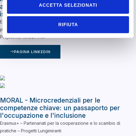
ACCETTA SELEZIONATI
approccio alla sostenibilità dell'intera
istituzione
Erasmus+ – Partenariati per la cooperazione e lo scambio di
RIFIUTA
pratiche – Progetti Lungimiranti
Project no. 101087440
PAGINA LINKEDIN
MORAL - Microcredenziali per le
competenze chiave: un passaporto per
l'occupazione e l'inclusione
Erasmus+ – Partenariati per la cooperazione e lo scambio di
pratiche – Progetti Lungimiranti