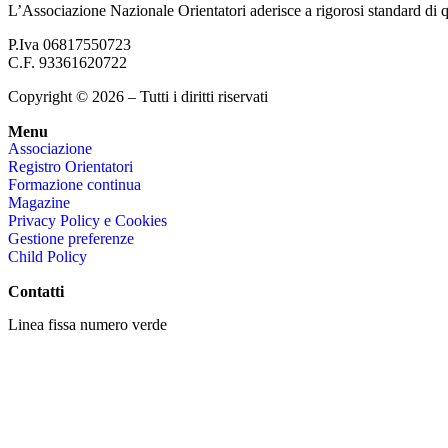
L’Associazione Nazionale Orientatori aderisce a rigorosi standard di qu
P.Iva 06817550723
C.F. 93361620722
Copyright © 2026 – Tutti i diritti riservati
Menu
Associazione
Registro Orientatori
Formazione continua
Magazine
Privacy Policy e Cookies
Gestione preferenze
Child Policy
Contatti
Linea fissa numero verde
800 864842
Linea mobile
06 56567457
+39
3931968469
segreteria@asnor.it