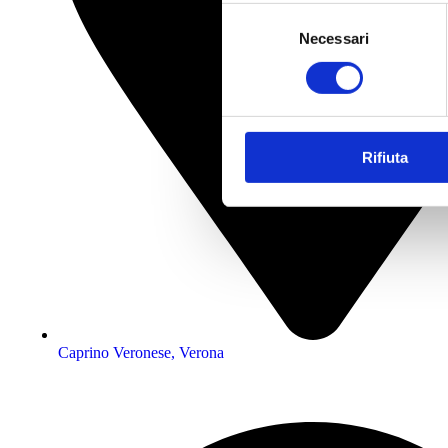
Selezione
Necessari
del
consenso
Rifiuta
Caprino Veronese, Verona