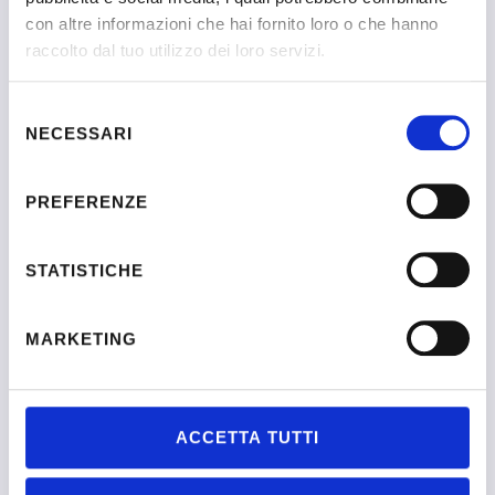
con altre informazioni che hai fornito loro o che hanno
raccolto dal tuo utilizzo dei loro servizi.
Selezione
NECESSARI
del
consenso
Numero iscrizione 1760
PREFERENZE
STATISTICHE
MARKETING
Vulpo Serafina
Sono Vulpo Sara e sono una assistente sociale, formatrice e
ACCETTA TUTTI
coach
professionista.