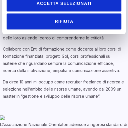
Dal 2019 mi occupo, come
business coach
, di formazione per le
ACCETTA SELEZIONATI
aziende con un focus sulla comunicazione efficace, gestione
dei conflitti,
soft skills
.
RIFIUTA
Con grande entusiasmo e competenza, aiuto professionisti a
comprendere il loro potenziale e, attraverso analisi accurate
delle loro aziende, cerco di comprenderne le criticità.
Collaboro con Enti di formazione come docente ai loro corsi di
formazione finanziata, progetti Gol, corsi professionali su
materie che riguardano sempre la comunicazione efficace,
ricerca della motivazione, empatia e comunicazione assertiva.
Da circa 10 anni mi occupo come recruiter freelance di ricerca e
selezione nell’ambito delle risorse umane, avendo dal 2009 un
master in “gestione e sviluppo delle risorse umane”.
L’Associazione Nazionale Orientatori aderisce a rigorosi standard di