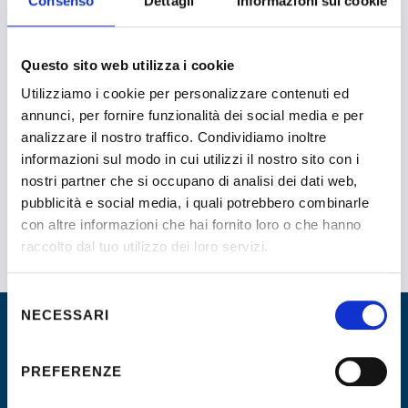
Consenso
Dettagli
Informazioni sui cookie
Questo sito web utilizza i cookie
Utilizziamo i cookie per personalizzare contenuti ed
annunci, per fornire funzionalità dei social media e per
analizzare il nostro traffico. Condividiamo inoltre
Usuelli Eleonora
informazioni sul modo in cui utilizzi il nostro sito con i
nostri partner che si occupano di analisi dei dati web,
pubblicità e social media, i quali potrebbero combinarle
con altre informazioni che hai fornito loro o che hanno
raccolto dal tuo utilizzo dei loro servizi.
Selezione
NECESSARI
del
consenso
PREFERENZE
L’Associazione Nazionale Orientatori aderisce a