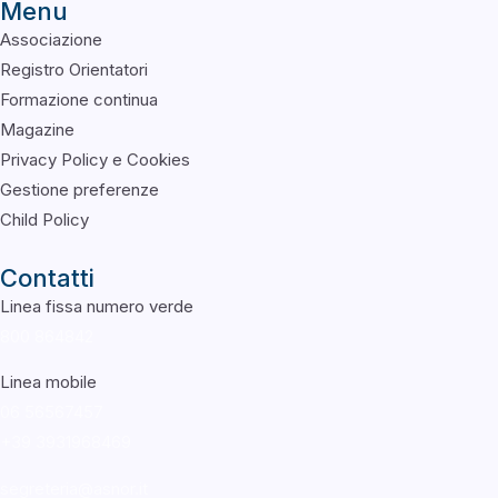
Menu
Associazione
Registro Orientatori
Formazione continua
Magazine
Privacy Policy e Cookies
Gestione preferenze
Child Policy
Contatti
Linea fissa numero verde
800 864842
Linea mobile
06 56567457
+39
3931968469
segreteria@asnor.it