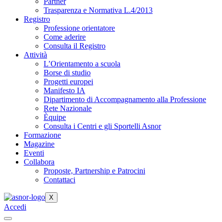
Partner
Trasparenza e Normativa L.4/2013
Registro
Professione orientatore
Come aderire
Consulta il Registro
Attività
L’Orientamento a scuola
Borse di studio
Progetti europei
Manifesto IA
Dipartimento di Accompagnamento alla Professione
Rete Nazionale
Èquipe
Consulta i Centri e gli Sportelli Asnor
Formazione
Magazine
Eventi
Collabora
Proposte, Partnership e Patrocini
Contattaci
X
Accedi