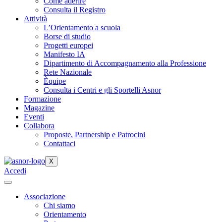
Come aderire
Consulta il Registro
Attività
L’Orientamento a scuola
Borse di studio
Progetti europei
Manifesto IA
Dipartimento di Accompagnamento alla Professione
Rete Nazionale
Èquipe
Consulta i Centri e gli Sportelli Asnor
Formazione
Magazine
Eventi
Collabora
Proposte, Partnership e Patrocini
Contattaci
X
Accedi
Associazione
Chi siamo
Orientamento