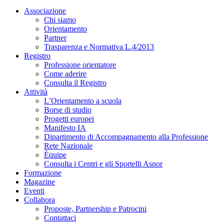
Associazione
Chi siamo
Orientamento
Partner
Trasparenza e Normativa L.4/2013
Registro
Professione orientatore
Come aderire
Consulta il Registro
Attività
L’Orientamento a scuola
Borse di studio
Progetti europei
Manifesto IA
Dipartimento di Accompagnamento alla Professione
Rete Nazionale
Èquipe
Consulta i Centri e gli Sportelli Asnor
Formazione
Magazine
Eventi
Collabora
Proposte, Partnership e Patrocini
Contattaci