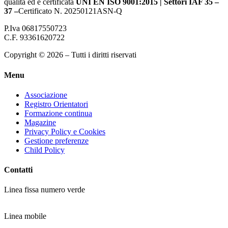
qualità ed è certificata
UNI EN ISO 9001:2015 | Settori IAF 35 –
37 –
Certificato N. 20250121ASN-Q
P.Iva 06817550723
C.F. 93361620722
Copyright © 2026 – Tutti i diritti riservati
Menu
Associazione
Registro Orientatori
Formazione continua
Magazine
Privacy Policy e Cookies
Gestione preferenze
Child Policy
Contatti
Linea fissa numero verde
800 864842
Linea mobile
06 56567457