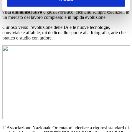
perso di vista la mia
forma mentis
giuridica
, che mi permette di
garantire una
gestione accurata e scrupolosa
anche dal punto di
vista
amministrativo
e giuslavoristico, elementi sempre essenziali in
un mercato del lavoro complesso e in rapida evoluzione.
Curioso verso l’evoluzione delle IA e le nuove tecnologie,
conviviale e affabile, mi dedico allo sport e alla fotografia, arte che
pratico e studio con ardore.
L’Associazione Nazionale Orientatori aderisce a rigorosi standard di