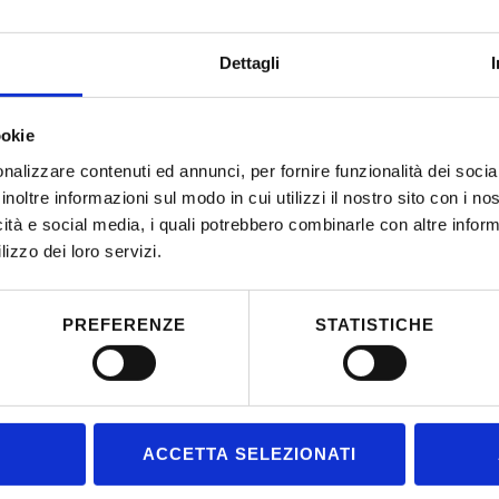
formazione nella competenza d’impresa.
Dettagli
Come Vicepresidente dell’Associazione Nucleo Osservatori del
formatrice, selezione personale e ricercatrice, porto avanti lo st
comportamentale all’interno di team.
ookie
nalizzare contenuti ed annunci, per fornire funzionalità dei socia
La promozione della cultura, dei viaggi e della comunicazione 
inoltre informazioni sul modo in cui utilizzi il nostro sito con i n
icità e social media, i quali potrebbero combinarle con altre inform
Attraverso l’Associazione Manthano APS, associazione culturale
lizzo dei loro servizi.
progettazione e alla realizzazione delle azioni di progetto e come 
Giornalisti della Basilicata sono responsabile della comunicazion
PREFERENZE
STATISTICHE
Svolgo l’attività di orientamento all’interno di progetti, all’inter
orientatrice e responsabile dell’organizzazione del
career day
n
ACCETTA SELEZIONATI