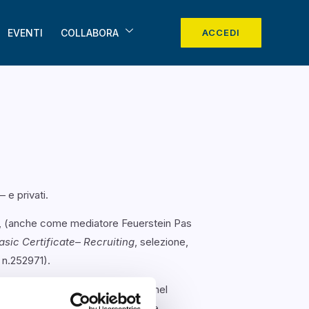
EVENTI
COLLABORA
ACCEDI
– e privati.
to, (anche come mediatore Feuerstein Pas
asic Certificate
–
Recruiting
, selezione,
n.252971).
o si supportare privati e aziende nel
 strutturazione di piani di azioni e