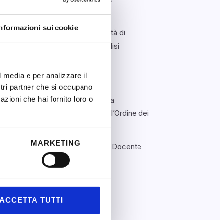
Informazioni sui cookie
 Comportamento – NOC – in qualità di
udio e l’approfondimento dell’analisi
l media e per analizzare il
è una mia passione.
ostri partner che si occupano
azioni che hai fornito loro o
, che ho cofondato, partecipo alla
Giornalista pubblicista iscritta all’Ordine dei
e.
MARKETING
no delle istituzioni scolastiche come Docente
ella scuola (aziende- alunni).
ACCETTA TUTTI