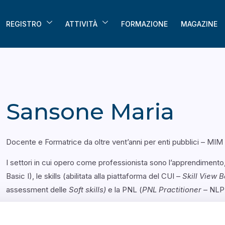
REGISTRO
ATTIVITÀ
FORMAZIONE
MAGAZINE
Sansone Maria
Docente e Formatrice da oltre vent’anni per enti pubblici – MIM 
I settori in cui opero come professionista sono l’apprendimen
Basic I), le skills (abilitata alla piattaforma del CUI –
Skill View B
assessment delle
Soft skills)
e la PNL (
PNL Practitioner
– NLP 
Life e business coach
professionista iscritta all’ACOI, mi occup
raggiungimento di obiettivi personali e professionali, nonché nella