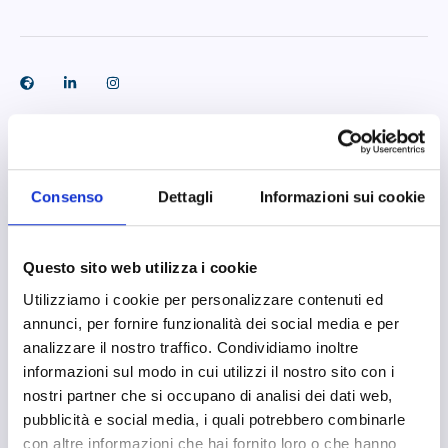
Raso Adriana
Consenso
Dettagli
Informazioni sui cookie
Classe ’83, calabrese per nascita e per scelta.
Amo leggere, viaggiare e mettermi in gioco in esperienze
Questo sito web utilizza i cookie
che mi offrono possibilità inedite di cambiare il mio sguardo
sulla realtà.
Utilizziamo i cookie per personalizzare contenuti ed
annunci, per fornire funzionalità dei social media e per
Nella mia cassetta degli attrezzi ci sono: diritto del lavoro,
analizzare il nostro traffico. Condividiamo inoltre
orientamento, formazione, sviluppo di comunità. Consulente
informazioni sul modo in cui utilizzi il nostro sito con i
del lavoro di formazione e formatrice per passione, negli anni
nostri partner che si occupano di analisi dei dati web,
ho lavorato in contesti cooperativi, scuole, enti del terzo
pubblicità e social media, i quali potrebbero combinarle
settore e progetti di sviluppo locale. Mi occupo di risorse
con altre informazioni che hai fornito loro o che hanno