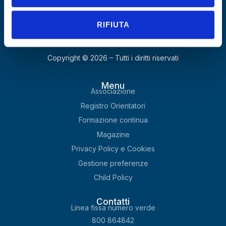
EN ISO 9001:2015 | Settori IAF 35 – 37 –
Certificato N. 20250121ASN-Q
RIFIUTA
P.Iva 06817550723
C.F. 93361620722
Copyright © 2026 – Tutti i diritti riservati
Menu
Associazione
Registro Orientatori
Formazione continua
Magazine
Privacy Policy e Cookies
Gestione preferenze
Child Policy
Contatti
Linea fissa numero verde
800 864842