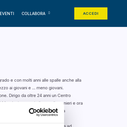
EVENTI
COLLABORA
ACCEDI
ado e con molti anni alle spalle anche alla
ezzo ai giovani e … meno giovani.
ne. Dirigo da oltre 24 anni un Centro
 Mondo, insegno italiano agli stranieri e ora
lomiti. Mi sono sempre divertita
 la mia casa ha accolto e continua ad