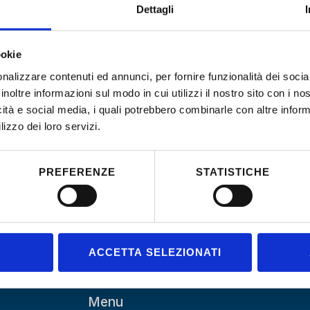
Dettagli
accogliere persone di tutto il mondo, nello spirito di accoglienza
Mi occupo di formazione docenti, cerco di continuare a nutrirmi e 
corsi di formazione energetici che all’estero. Amo la natura e gli
ookie
ma anche l’orto, le abilità manuali, cucinare e sperimentare. Cos
nalizzare contenuti ed annunci, per fornire funzionalità dei socia
sperimentazioni non sono mancate: soddisfazioni e qualche ciam
inoltre informazioni sul modo in cui utilizzi il nostro sito con i n
facce della stessa medaglia della vita. Aiutare le persone a cer
icità e social media, i quali potrebbero combinarle con altre inform
lizzo dei loro servizi.
sicuramente hanno ed i limiti che sono preziosi sempre … mi h
Il mio motto è
“Imparare sempre e da chiunque”
.
PREFERENZE
STATISTICHE
ACCETTA SELEZIONATI
Menu