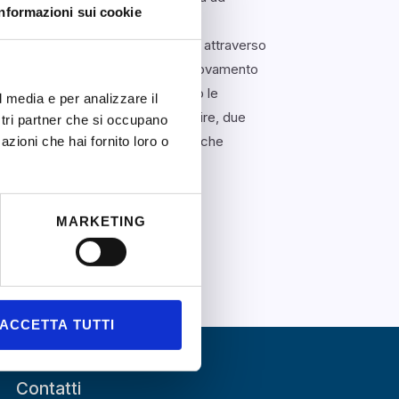
Informazioni sui cookie
 e amicizia.
nutrire molti docenti in Italia sia attraverso
 animali, fonti di ispirazione e rinnovamento
ì come in cucina, anche nel lavoro le
l media e per analizzare il
belle senza buco. Gioire e soffrire, due
ostri partner che si occupano
care ed accogliere le potenzialità che
azioni che hai fornito loro o
a sempre dato molto.
MARKETING
ACCETTA TUTTI
Contatti