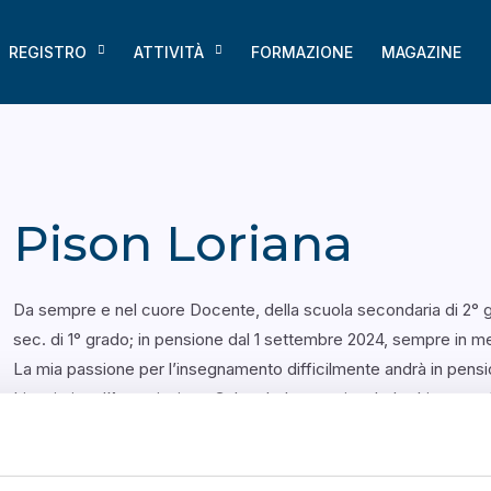
REGISTRO
ATTIVITÀ
FORMAZIONE
MAGAZINE
Pison Loriana
Da sempre e nel cuore Docente, della scuola secondaria di 2° gr
sec. di 1° grado; in pensione dal 1 settembre 2024, sempre in m
La mia passione per l’insegnamento difficilmente andrà in pensio
Linguistico, l’Associazione Culturale Internazionale Le Lingue nel
docente a contratto presso la SSML San Domenico presso UniDo
insegnando, con i ragazzi sono sempre stata bene.
Lingue straniere e apertura al mondo vanno per me a braccetto,