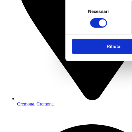
Selezione
Necessari
del
consenso
Rifiuta
Cremona, Cremona