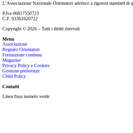
L’Associazione Nazionale Orientatori aderisce a rigorosi standard di qu
P.Iva 06817550723
C.F. 93361620722
Copyright © 2026 – Tutti i diritti riservati
Menu
Associazione
Registro Orientatori
Formazione continua
Magazine
Privacy Policy e Cookies
Gestione preferenze
Child Policy
Contatti
Linea fissa numero verde
800 864842
Linea mobile
06 56567457
+39
3931968469
segreteria@asnor.it