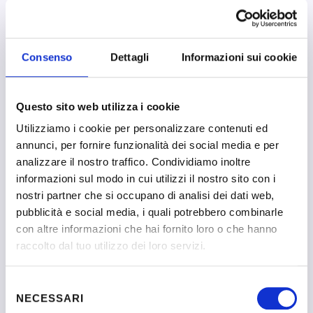
Consenso
Dettagli
Informazioni sui cookie
Laratro Ilaria
Questo sito web utilizza i cookie
Sono Ilaria Laratro, orientatrice e pedagogista con base a
Utilizziamo i cookie per personalizzare contenuti ed
Torino.
annunci, per fornire funzionalità dei social media e per
Ho conseguito la Laurea Magistrale in Scienze Pedagogiche
analizzare il nostro traffico. Condividiamo inoltre
con 110/110 presso l’Università
informazioni sul modo in cui utilizzi il nostro sito con i
degli Studi di Torino e ho completato il Master in
nostri partner che si occupano di analisi dei dati web,
“Orientamento Professionale: strumenti e
pubblicità e social media, i quali potrebbero combinarle
tecniche di Career Guidance” presso Asnor, percorso che ha
con altre informazioni che hai fornito loro o che hanno
consolidato la mia vocazione
raccolto dal tuo utilizzo dei loro servizi.
per l’accompagnamento professionale delle persone.
Per circa dieci anni ho lavorato come educatrice ed
Selezione
insegnante di sostegno: esperienze che mi
NECESSARI
del
hanno insegnato ad ascoltare, a leggere attentamente i