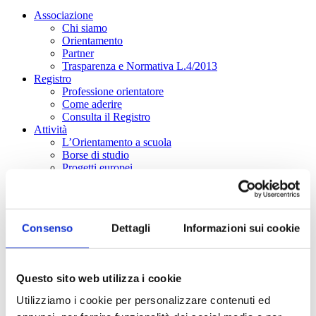
Associazione
Chi siamo
Orientamento
Partner
Trasparenza e Normativa L.4/2013
Registro
Professione orientatore
Come aderire
Consulta il Registro
Attività
L’Orientamento a scuola
Borse di studio
Progetti europei
Manifesto IA
Dipartimento di Accompagnamento alla Professione
Rete Nazionale
Èquipe
Consenso
Dettagli
Informazioni sui cookie
Consulta i Centri e gli Sportelli Asnor
Formazione
Magazine
Eventi
Questo sito web utilizza i cookie
Collabora
Proposte, Partnership e Patrocini
Utilizziamo i cookie per personalizzare contenuti ed
Contattaci