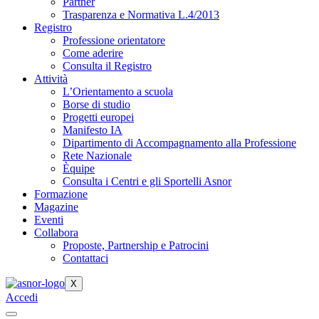
Partner
Trasparenza e Normativa L.4/2013
Registro
Professione orientatore
Come aderire
Consulta il Registro
Attività
L’Orientamento a scuola
Borse di studio
Progetti europei
Manifesto IA
Dipartimento di Accompagnamento alla Professione
Rete Nazionale
Èquipe
Consulta i Centri e gli Sportelli Asnor
Formazione
Magazine
Eventi
Collabora
Proposte, Partnership e Patrocini
Contattaci
X
Accedi