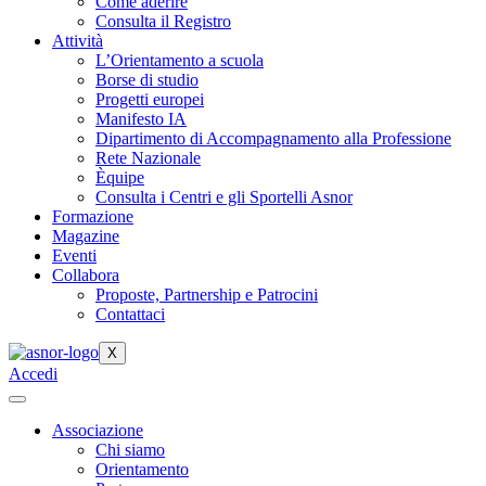
Come aderire
Consulta il Registro
Attività
L’Orientamento a scuola
Borse di studio
Progetti europei
Manifesto IA
Dipartimento di Accompagnamento alla Professione
Rete Nazionale
Èquipe
Consulta i Centri e gli Sportelli Asnor
Formazione
Magazine
Eventi
Collabora
Proposte, Partnership e Patrocini
Contattaci
X
Accedi
Associazione
Chi siamo
Orientamento