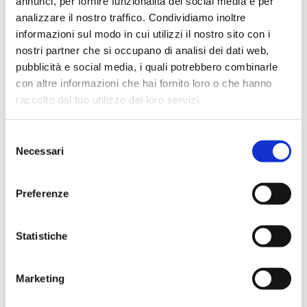
annunci, per fornire funzionalità dei social media e per
X
analizzare il nostro traffico. Condividiamo inoltre
Accedi
informazioni sul modo in cui utilizzi il nostro sito con i
nostri partner che si occupano di analisi dei dati web,
Iuorio Katja Manuela
pubblicità e social media, i quali potrebbero combinarle
con altre informazioni che hai fornito loro o che hanno
Orientatrice in formazione
raccolto dal tuo utilizzo dei loro servizi.
Selezione
Necessari
del
consenso
Preferenze
Statistiche
Marketing