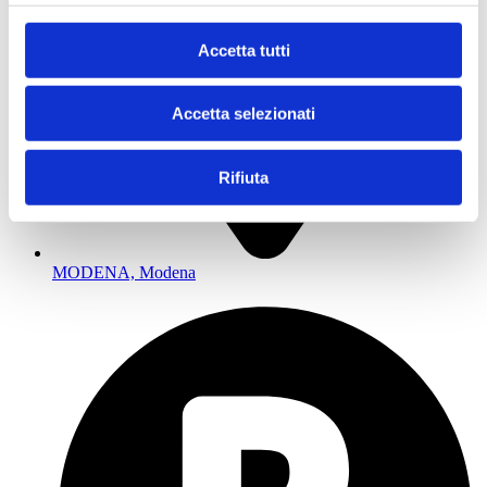
Accetta tutti
Accetta selezionati
Rifiuta
MODENA, Modena