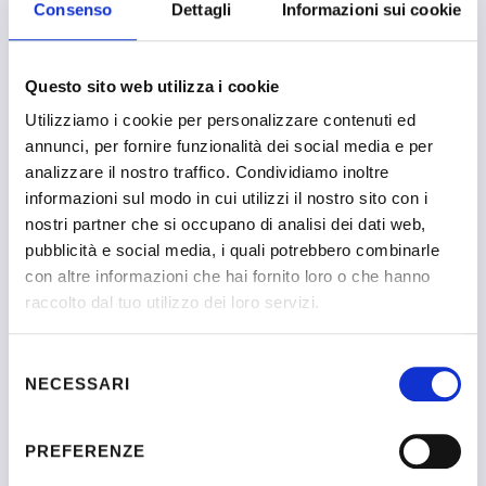
Consenso
Dettagli
Informazioni sui cookie
Questo sito web utilizza i cookie
Italiano Emanuela
Utilizziamo i cookie per personalizzare contenuti ed
annunci, per fornire funzionalità dei social media e per
analizzare il nostro traffico. Condividiamo inoltre
Sono una professionista dinamica e appassionata, con oltre
informazioni sul modo in cui utilizzi il nostro sito con i
vent’anni di esperienza nell’orientamento scolastico e
nostri partner che si occupano di analisi dei dati web,
professionale.
pubblicità e social media, i quali potrebbero combinarle
Laureata in Lingua e letteratura russa, mi sono poi
con altre informazioni che hai fornito loro o che hanno
specializzata in Orientamento,
Life Coaching
e sviluppo di
raccolto dal tuo utilizzo dei loro servizi.
Soft Skills
.
In questi anni ho avuto il privilegio di accompagnare migliaia
Selezione
di giovani nella progettazione del loro futuro, lavorando
NECESSARI
del
insieme per trasformare le aspirazioni in realtà e valorizzare i
consenso
talenti di ciascuno. Responsabile del Dipartimento
PREFERENZE
Orientamento e placement presso un importante Istituto di