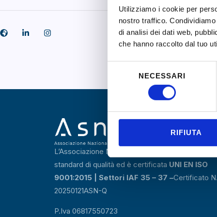
Utilizziamo i cookie per perso
nostro traffico. Condividiamo 
di analisi dei dati web, pubbl
che hanno raccolto dal tuo uti
Selezione
NECESSARI
del
consenso
RIFIUTA
L’Associazione Nazionale Orientatori aderisce a r
standard di qualità ed è certificata
UNI EN ISO
9001:2015 | Settori IAF 35 – 37 –
Certificato N
20250121ASN-Q
P.Iva 06817550723