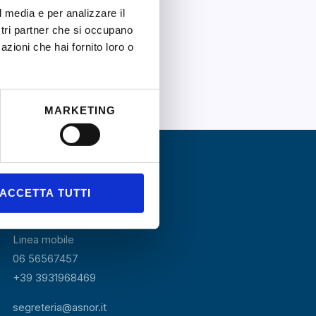
l media e per analizzare il
ostri partner che si occupano
azioni che hai fornito loro o
MARKETING
Contatti
Linea fissa numero verde
ACCETTA TUTTI
800 864842
Linea mobile
06 56567457
+39
3931968469
segreteria@asnor.it