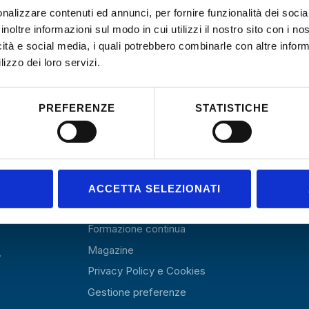
nalizzare contenuti ed annunci, per fornire funzionalità dei socia
inoltre informazioni sul modo in cui utilizzi il nostro sito con i n
icità e social media, i quali potrebbero combinarle con altre inform
lizzo dei loro servizi.
PREFERENZE
STATISTICHE
Menu
Associazione
ACCETTA SELEZIONATI
Registro Orientatori
igorosi
Formazione continua
Magazine
.
Privacy Policy e Cookies
Gestione preferenze