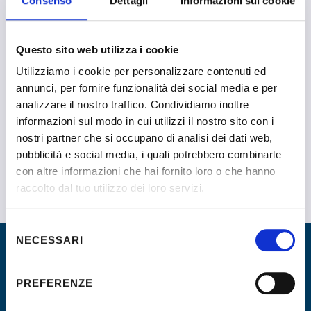
Consenso
Dettagli
Informazioni sui cookie
Questo sito web utilizza i cookie
Utilizziamo i cookie per personalizzare contenuti ed
annunci, per fornire funzionalità dei social media e per
analizzare il nostro traffico. Condividiamo inoltre
Frau Rossana
informazioni sul modo in cui utilizzi il nostro sito con i
nostri partner che si occupano di analisi dei dati web,
pubblicità e social media, i quali potrebbero combinarle
con altre informazioni che hai fornito loro o che hanno
raccolto dal tuo utilizzo dei loro servizi.
Selezione
NECESSARI
del
consenso
PREFERENZE
L’Associazione Nazionale Orientatori aderisce a