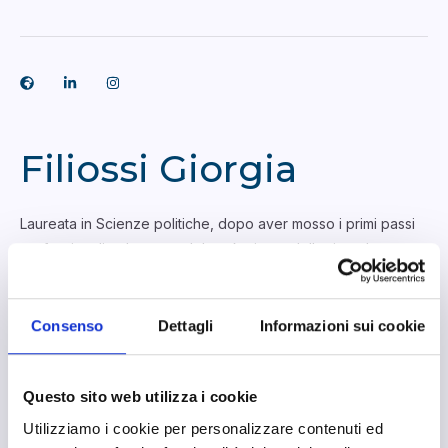
Filiossi Giorgia
Laureata in Scienze politiche, dopo aver mosso i primi passi
professionali nel settore del marketing e delle ricerche
motivazionali, a seguito di una doppia maternità, decido di
“svoltare” la mia storia professionale, coltivando e
trasformando in professione l’interesse per lo studio della
Consenso
Dettagli
Informazioni sui cookie
scrittura.
Dopo aver completato il percorso formativo in grafologia
Questo sito web utilizza i cookie
giudiziaria e dell’età evolutiva, divento educatrice del gesto
Utilizziamo i cookie per personalizzare contenuti ed
grafico.