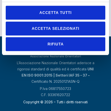
scelte degli ambiti di formazione e professionali più adatti alle
caratteristiche di ciascuno in maniera mirata e personalizzata.
ACCETTA TUTTI
ACCETTA SELEZIONATI
RIFIUTA
L’Associazione Nazionale Orientatori aderisce a
rigorosi standard di qualità ed è certificata
UNI
EN ISO 9001:2015 | Settori IAF 35 – 37 –
Certificato N. 20250121ASN-Q
P.Iva 06817550723
C.F. 93361620722
Copyright © 2026 – Tutti i diritti riservati