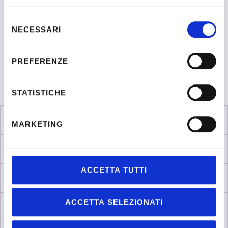
Asnor
Enrico Armenia, Orientatore Asnor e Facilitatore di mobilità
Selezione
internazionale
NECESSARI
del
consenso
PREFERENZE
STATISTICHE
MARKETING
ACCETTA TUTTI
ACCETTA SELEZIONATI