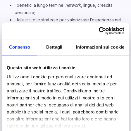
i benefici a lungo termine:
network
, lingue, crescita
personale;
i falsi miti e le strategie per valorizzare l’esperienza nel
percorso professionale.
Destinatari
Giovani professionisti che vogliono dare una dimensione
Consenso
Dettagli
Informazioni sui cookie
europea alla propria carriera;
Orientatori, insegnanti e formatori che desiderino
Questo sito web utilizza i cookie
conoscere meglio le potenzialità di Erasmus+ per
accompagnare studenti, disoccupati, imprenditori…
Utilizziamo i cookie per personalizzare contenuti ed
Questo evento rilascia 0,5 CFO (Crediti Formativi per
annunci, per fornire funzionalità dei social media e per
l’Orientamento) ai soli Orientatori Asnor regolarmente
analizzare il nostro traffico. Condividiamo inoltre
iscritti al Registro Orientatori Asnor (L. 4/2013)
.
informazioni sul modo in cui utilizzi il nostro sito con i
nostri partner che si occupano di analisi dei dati web,
Interventi
pubblicità e social media, i quali potrebbero combinarle
Annie Pontrandolfo, Presidente Asnor
con altre informazioni che hai fornito loro o che hanno
Davide Patruno, Orientatore e Community Manager di
raccolto dal tuo utilizzo dei loro servizi.