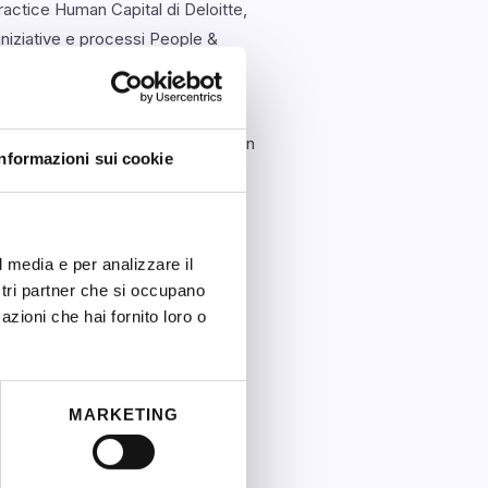
ractice Human Capital di Deloitte,
iniziative e processi People &
pment, Recruiting, Compensation
ssionista, con focus particolare in
Informazioni sui cookie
, supportando le persone
obiettivi. È un’orientatrice
l media e per analizzare il
ostri partner che si occupano
azioni che hai fornito loro o
MARKETING