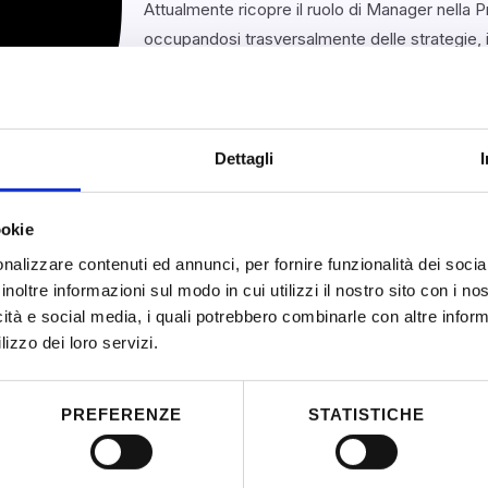
Attualmente ricopre il ruolo di Manager nella P
occupandosi trasversalmente delle strategie, 
Purpose in ambito Learning, Career & Develo
& Benefit, Diversity & Inclusion e Wellbeing.
Ha conseguito la certificazione di Coach profe
Dettagli
ambito Career, Business e crescita personale
nell’individuazione e raggiungimento dei propri 
ookie
professionale iscritta al Registro Asnor.
nalizzare contenuti ed annunci, per fornire funzionalità dei socia
inoltre informazioni sul modo in cui utilizzi il nostro sito con i n
icità e social media, i quali potrebbero combinarle con altre inform
lizzo dei loro servizi.
PREFERENZE
STATISTICHE