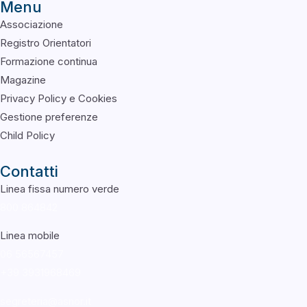
Menu
Associazione
Registro Orientatori
Formazione continua
Magazine
Privacy Policy e Cookies
Gestione preferenze
Child Policy
Contatti
Linea fissa numero verde
800 864842
Linea mobile
06 56567457
+39
3931968469
segreteria@asnor.it