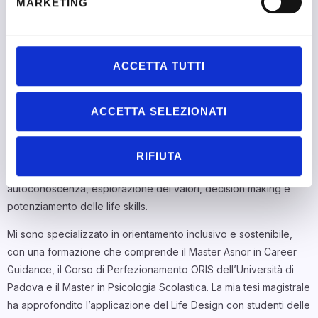
Sono psicologo dell’orientamento e accompagno adolescenti e
MARKETING
giovani adulti nelle fasi di transizione formativa e professionale.
Lavoro secondo il modello Life Design, integrando approcci
narrativi e metodologie attive per promuovere consapevolezza,
ACCETTA TUTTI
autonomia e capacità di adattamento.
La mia esperienza si è costruita tra università, scuole e contesti
ACCETTA SELEZIONATI
di servizio civile: progetto e conduco laboratori di orientamento
scolastico, percorsi di career counseling e interventi di
tutoraggio accademico. Collaboro con La .R.I.O.S. (Università di
RIFIUTA
Padova) e con l’Università Ca’ Foscari, occupandomi di
autoconoscenza, esplorazione dei valori, decision making e
potenziamento delle life skills.
Mi sono specializzato in orientamento inclusivo e sostenibile,
con una formazione che comprende il Master Asnor in Career
Guidance, il Corso di Perfezionamento ORIS dell’Università di
Padova e il Master in Psicologia Scolastica. La mia tesi magistrale
ha approfondito l’applicazione del Life Design con studenti delle